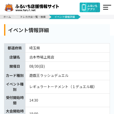
ふるいち
アプリ
ホーム
トレカ大会一覧・検索
イベント情報詳細
イベント情報詳細
都道府県
埼玉県
店舗名
古本市場上尾店
開催日
08/30(日)
カード種別
遊戯王ラッシュデュエル
イベント種
レギュラートーナメント（１デュエル戦）
別
受付開始時
14:30
間
大会開始時
15:00