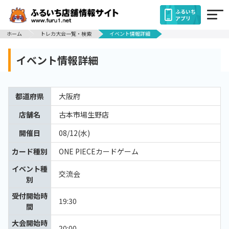
ふるいち
アプリ
ホーム
トレカ大会一覧・検索
イベント情報詳細
イベント情報詳細
都道府県
大阪府
店舗名
古本市場生野店
開催日
08/12(水)
カード種別
ONE PIECEカードゲーム
イベント種
交流会
別
受付開始時
19:30
間
大会開始時
20:00