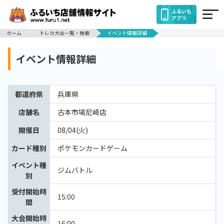
ふるいち
アプリ
ホーム
トレカ大会一覧・検索
イベント情報詳細
イベント情報詳細
都道府県
兵庫県
店舗名
古本市場尼崎店
開催日
08/04(火)
カード種別
ポケモンカードゲーム
イベント種
ジムバトル
別
受付開始時
15:00
間
大会開始時
16:00