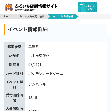
ふるいち
アプリ
ホーム
トレカ大会一覧・検索
イベント情報詳細
イベント情報詳細
都道府県
兵庫県
店舗名
古本市場灘店
開催日
08/01(土)
カード種別
ポケモンカードゲーム
イベント種
ジムバトル
別
受付開始時
15:15
間
大会開始時
16:00